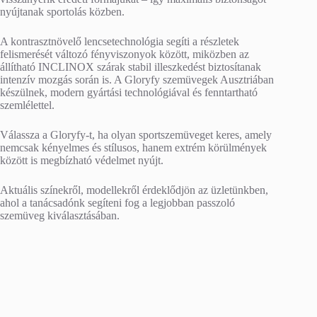
nyújtanak sportolás közben.
A kontrasztnövelő lencsetechnológia segíti a részletek
felismerését változó fényviszonyok között, miközben az
állítható INCLINOX szárak stabil illeszkedést biztosítanak
intenzív mozgás során is. A Gloryfy szemüvegek Ausztriában
készülnek, modern gyártási technológiával és fenntartható
szemlélettel.
Válassza a Gloryfy-t, ha olyan sportszemüveget keres, amely
nemcsak kényelmes és stílusos, hanem extrém körülmények
között is megbízható védelmet nyújt.
Aktuális színekről, modellekről érdeklődjön az üzletünkben,
ahol a tanácsadónk segíteni fog a legjobban passzoló
szemüveg kiválasztásában.