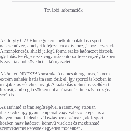
További információk
A Gloryfy G23 Blue egy keret nélküli kialakítású sport
napszemüveg, amelyet kifejezetten aktív mozgáshoz terveztek.
A monolencsés, shield jellegű forma széles látómezőt biztosít,
így futás, kerékpározás vagy más outdoor tevékenység közben
is zavartalanul követheti a környezetét.
A könnyű NBFX™ konstrukció nemcsak rugalmas, hanem
extrém terhelés hatására sem törik el, így sportolás közben is
magabiztos védelmet nyújt. A kialakítás optimális szellőzést
biztosít, ami segít csökkenteni a párásodást intenzív mozgás
során is.
Az állítható szárak segítségével a szemüveg stabilan
illeszkedik, így gyors tempónál vagy változó terepen is a
helyén marad. Ideális választás azok számára, akik sport
közben nagy látóteret, könnyű viseletet és megbízható
szemvédelmet keresnek egyetlen modellben.