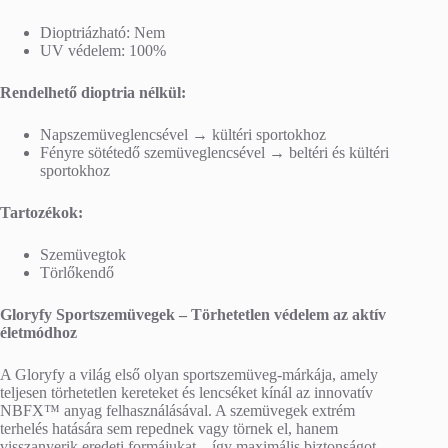
Dioptriázható: Nem
UV védelem: 100%
Rendelhető dioptria nélkül:
Napszemüveglencsével → kültéri sportokhoz
Fényre sötétedő szemüveglencsével → beltéri és kültéri
sportokhoz
Tartozékok:
Szemüvegtok
Törlőkendő
Gloryfy Sportszemüvegek – Törhetetlen védelem az aktív
életmódhoz
A Gloryfy a világ első olyan sportszemüveg-márkája, amely
teljesen törhetetlen kereteket és lencséket kínál az innovatív
NBFX™ anyag felhasználásával. A szemüvegek extrém
terhelés hatására sem repednek vagy törnek el, hanem
visszanyerik eredeti formájukat – így maximális biztonságot