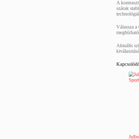
A kontraszt
szárak stab
technológiá
Válassza a 
megbízható
Aktuális sz
kiválasztás
Kapcsolódó
Julb