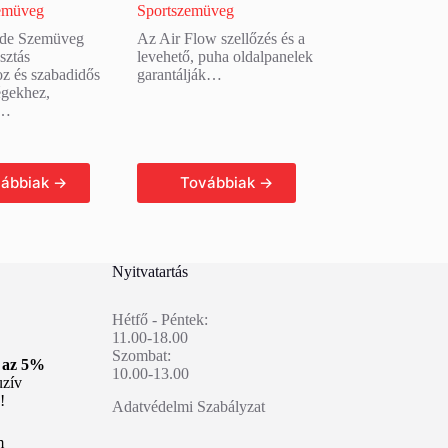
emüveg
Sportszemüveg
ade Szemüveg
Az Air Flow szellőzés és a
sztás
levehető, puha oldalpanelek
oz és szabadidős
garantálják…
égekhez,
s…
b olvasom
Tovább olvasom
Nyitvatartás
Hétfő - Péntek:
11.00-18.00
Szombat:
n az 5%
10.00-13.00
uzív
!
Adatvédelmi Szabályzat
m