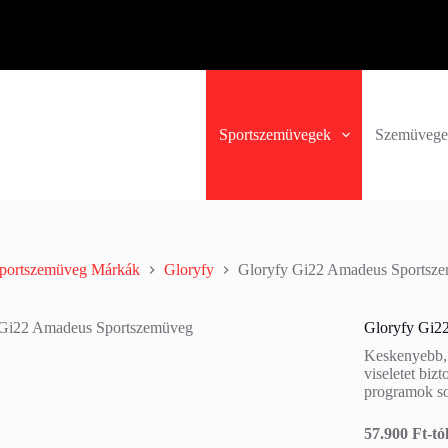
Sportszemüvegek
Szemüvege
portszemüveg Márkák
Gloryfy
Gloryfy Gi22 Amadeus Sportsz
Gloryfy Gi2
Keskenyebb, 
viseletet biz
programok so
57.900 Ft-tó