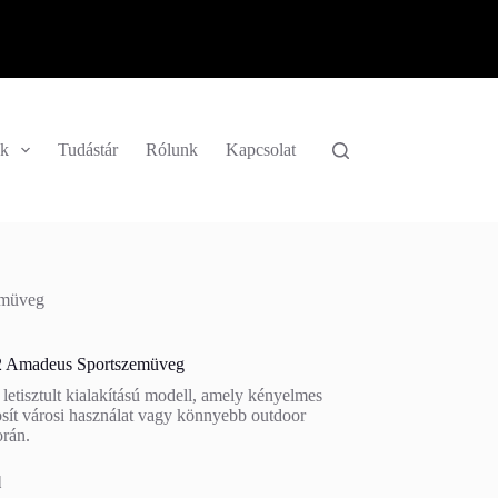
k
Tudástár
Rólunk
Kapcsolat
emüveg
2 Amadeus Sportszemüveg
letisztult kialakítású modell, amely kényelmes
tosít városi használat vagy könnyebb outdoor
rán.
l