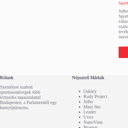
Spor
Julb
Spor
válas
szab
tevé
maxi
T
Rólunk
Népszerű Márkák
Személyre szabott
Oakley
sportszemüvegek több
Rudy Project
évtizedes tapasztalattal
Julbo
Budapesten, a Parlamenttől egy
Maui Jim
karnyújtásnyira.
Leader
Uvex
NanoVista
Progear