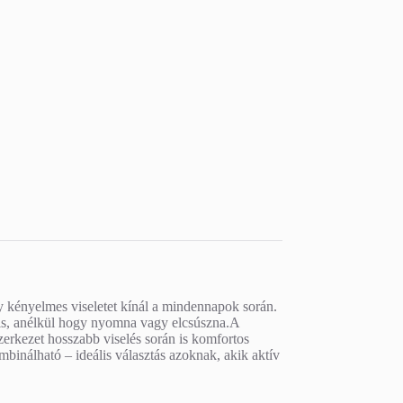
 kényelmes viseletet kínál a mindennapok során.
 is, anélkül hogy nyomna vagy elcsúszna.A
szerkezet hosszabb viselés során is komfortos
ombinálható – ideális választás azoknak, akik aktív