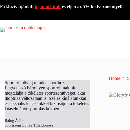
Exkluzív ajánlat:
írjon nekünk
és éljen az 5% kedvezménnyel!
Home
S
Sportszemüveg minden sporthoz
Legyen szó bármilyen sportról, nálunk
megtalálja a tökéletes sportszemüveget, akár
dioptriás változatban is. Széles kínálatunkkal
és speciális lencséinkkel biztosítjuk a tökéletes
látásélményt sportolás közben is.
Balog Ádám,
Sportszem Optika Tulajdonosa