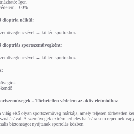
riázható: Igen
édelem: 100%
 dioptria nélkül:
zemüveglencsével → kültéri sportokhoz
 dioptriás sportszemüvegként:
zemüveglencsével → kültéri sportokhoz
k:
üvegtok
őkendő
ortszemüvegek – Törhetetlen védelem az aktív életmódhoz
 világ első olyan sportszemüveg-márkája, amely teljesen törhetetlen k
sználásával. A szemüvegek extrém terhelés hatására sem repednek vagy 
ális biztonságot nyújtanak sportolás közben.