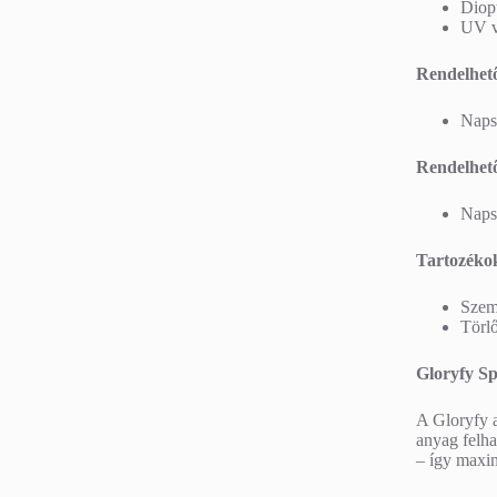
Diopt
UV v
Rendelhető
Naps
Rendelhető
Naps
Tartozéko
Szem
Törl
Gloryfy Sp
A Gloryfy a
anyag felha
– így maxim