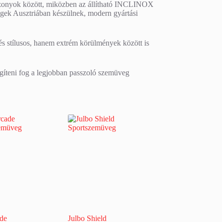
viszonyok között, miközben az állítható INCLINOX
vegek Ausztriában készülnek, modern gyártási
s stílusos, hanem extrém körülmények között is
egíteni fog a legjobban passzoló szemüveg
ade
Julbo Shield