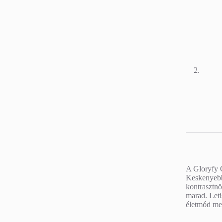
A Gloryfy 
Keskenyebb 
kontrasztnö
marad. Leti
életmód mel