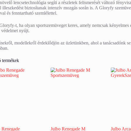
növelő lencsetechnológia segíti a részletek felismerését változó fény
il illeszkedést biztosítanak intenzív mozgás során is. A Gloryfy szemü
val és fenntartható szemlélettel.
Gloryfy-t, ha olyan sportszemüveget keres, amely nemcsak kényelmes é
 védelmet nyújt.
ínekről, modellekről érdeklődjön az üzletünkben, ahol a tanácsadónk s
ában.
 termékek
o Renegade
Julbo Renegade M
Julbo Arc