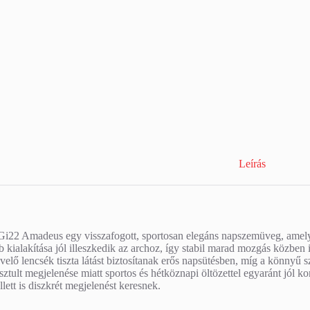
Leírás
Gi22 Amadeus egy visszafogott, sportosan elegáns napszemüveg, amely
kialakítása jól illeszkedik az archoz, így stabil marad mozgás közben
velő lencsék tiszta látást biztosítanak erős napsütésben, míg a könnyű 
sztult megjelenése miatt sportos és hétköznapi öltözettel egyaránt jól k
lett is diszkrét megjelenést keresnek.