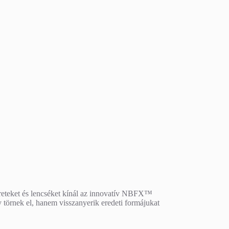
ereteket és lencséket kínál az innovatív NBFX™
törnek el, hanem visszanyerik eredeti formájukat