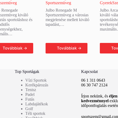
tszemüveg
Sportszemüveg
GyerekSz
o Renegade
Julbo Renegade M
Julbo Arc
tszemüveg kiváló
Sportszemüveg a városias
kiváló vála
ztás sportoláshoz és
megjelenése mellett kiváló
sportolásh
adidős
tapadást,…
tevékenys
kenységekhez,
maximáli
mális…
ovább olvasom
Tovább olvasom
Továb
Top Sportágak
Kapcsolat
Vízi Sportok
06 1 311 0643
Kerékpározás
06 30 747 2124
Tenisz
Padel
Írjon nekünk, és
élje
Futás
kedvezménnyel
exkl
Labdajátékok
időpontfoglalás esetén
Golf
Téli sportok
sportszem@gmail.co