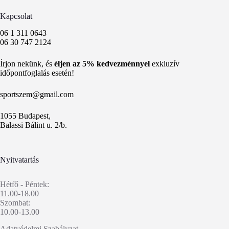
Kapcsolat
06 1 311 0643
06 30 747 2124
Írjon nekünk, és
éljen az 5% kedvezménnyel
exkluzív
időpontfoglalás esetén!
sportszem@gmail.com
1055 Budapest,
Balassi Bálint u. 2/b.
Nyitvatartás
Hétfő - Péntek:
11.00-18.00
Szombat:
10.00-13.00
Adatvédelmi Szabályzat