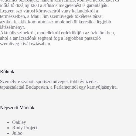
időtálló dizájnjukkal a stílusos megjelenést is garantálják.
Legyen szó városi környezetről vagy kalandokról a
természetben, a Maui Jim szemüvegek tökéletes társai
azoknak, akik kompromisszumok nélkül keresik a legjobb
látásélményt.
Aktuális színekről, modellekről érdeklődjön az üzletünkben,
ahol a tanácsadónk segíteni fog a legjobban passzoló
szemüveg kiválasztásában.
Rólunk
Személyre szabott sportszemüvegek több évtizedes
tapasztalattal Budapesten, a Parlamenttől egy karnyújtásnyira.
Népszerű Márkák
Oakley
Rudy Project
Julbo