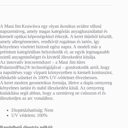
A Maui Jim Keawāwa egy olyan ikonikus aviátor stílusú
napszemüveg, amely magas kategóriás anyaghasználattal és
kiemelt optikai képességekkel érkezik. A keret titánból készült,
amely allergénmentes, rendkívül rugalmas és tartós, így
kényelmes viseletet biztosít egész napra. A modell már a
prémium kategóriában helyezkedik el, az egyik legmagasabb
szintű anyagminőséget és kivitelű illeszkedést kínálja.
Az innovatív lencserendszer – a Maui Jim híres
PolarizedPlus2® technológiájával – gondoskodik arról, hogy
a napsütéses vagy vízparti környezetben is kiemelt kontrasztot,
élénkebb színeket és 100% UV‑védelmet élvezhessen.
A keret modern geometrikus formája, illetve a dupla orrnyereg
kényelmes tartást és stabil illeszkedést kínál. Az orrnyereg
kialakítása segít abban, hogy a szemüveg ne csússzon el és
illeszkedjen az arc vonalához.
Dioptriázhatóság: Nem
UV védelem: 100%
Rendelhető dioptria nélkül: