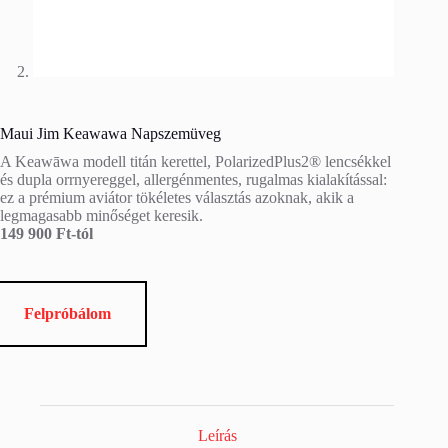
Maui Jim Keawawa Napszemüveg
A Keawāwa modell titán kerettel, PolarizedPlus2® lencsékkel
és dupla orrnyereggel, allergénmentes, rugalmas kialakítással:
ez a prémium aviátor tökéletes választás azoknak, akik a
legmagasabb minőséget keresik.
149 900 Ft-tól
Felpróbálom
Leírás