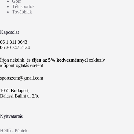
Golf
Téli sportok
Továbbiak
Kapcsolat
06 1 311 0643
06 30 747 2124
Írjon nekünk, és
éljen az 5% kedvezménnyel
exkluzív
időpontfoglalás esetén!
sportszem@gmail.com
1055 Budapest,
Balassi Bálint u. 2/b.
Nyitvatartás
Hétfő - Péntek: