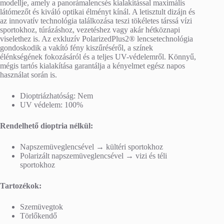
modellje, amely a panorámalencsés kialakítással maximális
látómezőt és kiváló optikai élményt kínál. A letisztult dizájn és
az innovatív technológia találkozása teszi tökéletes társsá vízi
sportokhoz, túrázáshoz, vezetéshez vagy akár hétköznapi
viselethez is. Az exkluzív PolarizedPlus2® lencsetechnológia
gondoskodik a vakító fény kiszűréséről, a színek
élénkségének fokozásáról és a teljes UV-védelemről. Könnyű,
mégis tartós kialakítása garantálja a kényelmet egész napos
használat során is.
Dioptriázhatóság: Nem
UV védelem: 100%
Rendelhető dioptria nélkül:
Napszemüveglencsével → kültéri sportokhoz
Polarizált napszemüveglencsével → vizi és téli
sportokhoz
Tartozékok:
Szemüvegtok
Törlőkendő