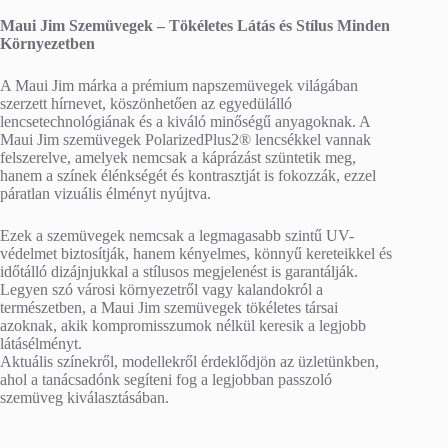
Maui Jim Szemüvegek – Tökéletes Látás és Stílus Minden
Környezetben
A Maui Jim márka a prémium napszemüvegek világában
szerzett hírnevet, köszönhetően az egyedülálló
lencsetechnológiának és a kiváló minőségű anyagoknak. A
Maui Jim szemüvegek PolarizedPlus2® lencsékkel vannak
felszerelve, amelyek nemcsak a káprázást szüntetik meg,
hanem a színek élénkségét és kontrasztját is fokozzák, ezzel
páratlan vizuális élményt nyújtva.
Ezek a szemüvegek nemcsak a legmagasabb szintű UV-
védelmet biztosítják, hanem kényelmes, könnyű kereteikkel és
időtálló dizájnjukkal a stílusos megjelenést is garantálják.
Legyen szó városi környezetről vagy kalandokról a
természetben, a Maui Jim szemüvegek tökéletes társai
azoknak, akik kompromisszumok nélkül keresik a legjobb
látásélményt.
Aktuális színekről, modellekről érdeklődjön az üzletünkben,
ahol a tanácsadónk segíteni fog a legjobban passzoló
szemüveg kiválasztásában.