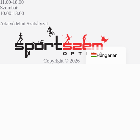
11.00-18.00
Szombat:
10.00-13.00
Adatvédelmi Szabályzat
English
Hungarian
Copyright © 2026
Fatal error
: Uncaught wfWAFStorageFileException: Unable to verify
temporary file contents for atomic writing. in
/home/sportsz3/public_html/wp-
content/plugins/wordfence/vendor/wordfence/wf-
waf/src/lib/storage/file.php:51 Stack trace: #0
/home/sportsz3/public_html/wp-
content/plugins/wordfence/vendor/wordfence/wf-
waf/src/lib/storage/file.php(658):
wfWAFStorageFile::atomicFilePutContents('/home/sportsz3/...', '<?php
exit('Acc...') #1 [internal function]: wfWAFStorageFile-
>saveConfig('livewaf') #2 {main} thrown in
/home/sportsz3/public_html/wp-
content/plugins/wordfence/vendor/wordfence/wf-