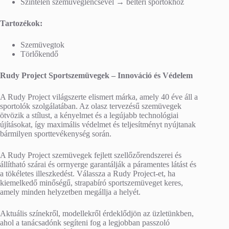
Színtelen szemüveglencsével → beltéri sportokhoz
Tartozékok:
Szemüvegtok
Törlőkendő
Rudy Project Sportszemüvegek – Innováció és Védelem
A Rudy Project világszerte elismert márka, amely 40 éve áll a
sportolók szolgálatában. Az olasz tervezésű szemüvegek
ötvözik a stílust, a kényelmet és a legújabb technológiai
újításokat, így maximális védelmet és teljesítményt nyújtanak
bármilyen sporttevékenység során.
A Rudy Project szemüvegek fejlett szellőzőrendszerei és
állítható szárai és orrnyerge garantálják a páramentes látást és
a tökéletes illeszkedést. Válassza a Rudy Project-et, ha
kiemelkedő minőségű, strapabíró sportszemüveget keres,
amely minden helyzetben megállja a helyét.
Aktuális színekről, modellekről érdeklődjön az üzletünkben,
ahol a tanácsadónk segíteni fog a legjobban passzoló