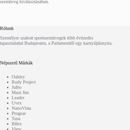
szemüveg kiválasztásában.
Rólunk
Személyre szabott sportszemüvegek több évtizedes
tapasztalattal Budapesten, a Parlamenttől egy karnyújtásnyira.
Népszerű Márkák
Oakley
Rudy Project
Julbo
Maui Jim
Leader
Uvex
NanoVista
Progear
Tusa
Bflex
View