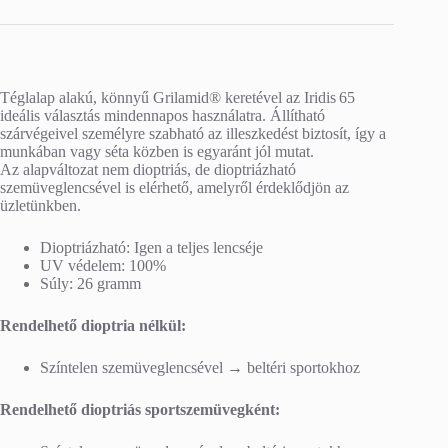
Téglalap alakú, könnyű Grilamid® keretével az Iridis 65
ideális választás mindennapos használatra. Állítható
szárvégeivel személyre szabható az illeszkedést biztosít, így a
munkában vagy séta közben is egyaránt jól mutat.
Az alapváltozat nem dioptriás, de dioptriázható
szemüveglencsével is elérhető, amelyről érdeklődjön az
üzletünkben.
Dioptriázható: Igen a teljes lencséje
UV védelem: 100%
Súly: 26 gramm
Rendelhető dioptria nélkül:
Színtelen szemüveglencsével → beltéri sportokhoz
Rendelhető dioptriás sportszemüvegként: