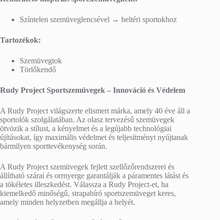
Színtelen szemüveglencsével → beltéri sportokhoz
Tartozékok:
Szemüvegtok
Törlőkendő
Rudy Project Sportszemüvegek – Innováció és Védelem
A Rudy Project világszerte elismert márka, amely 40 éve áll a
sportolók szolgálatában. Az olasz tervezésű szemüvegek
ötvözik a stílust, a kényelmet és a legújabb technológiai
újításokat, így maximális védelmet és teljesítményt nyújtanak
bármilyen sporttevékenység során.
A Rudy Project szemüvegek fejlett szellőzőrendszerei és
állítható szárai és orrnyerge garantálják a páramentes látást és
a tökéletes illeszkedést. Válassza a Rudy Project-et, ha
kiemelkedő minőségű, strapabíró sportszemüveget keres,
amely minden helyzetben megállja a helyét.