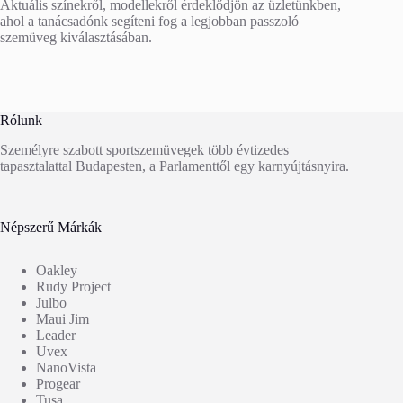
Aktuális színekről, modellekről érdeklődjön az üzletünkben,
ahol a tanácsadónk segíteni fog a legjobban passzoló
szemüveg kiválasztásában.
Rólunk
Személyre szabott sportszemüvegek több évtizedes
tapasztalattal Budapesten, a Parlamenttől egy karnyújtásnyira.
Népszerű Márkák
Oakley
Rudy Project
Julbo
Maui Jim
Leader
Uvex
NanoVista
Progear
Tusa