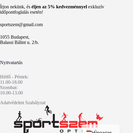
Írjon nekünk, és
éljen az 5% kedvezménnyel
exkluzív
időpontfoglalás esetén!
sportszem@gmail.com
1055 Budapest,
Balassi Bálint u. 2/b.
Nyitvatartás
Hétfő - Péntek:
11.00-18.00
Szombat:
10.00-13.00
Adatvédelmi Szabályzat
English
Hungarian