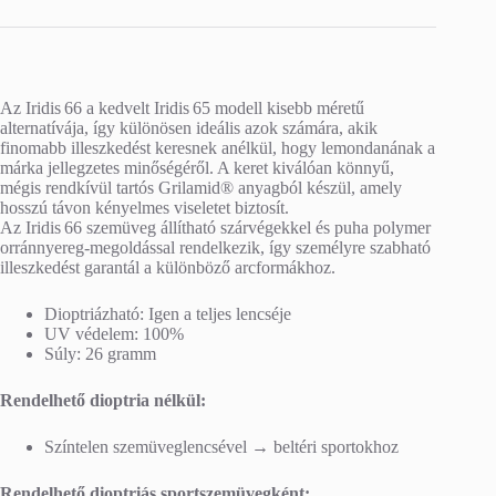
Az Iridis 66 a kedvelt Iridis 65 modell kisebb méretű
alternatívája, így különösen ideális azok számára, akik
finomabb illeszkedést keresnek anélkül, hogy lemondanának a
márka jellegzetes minőségéről. A keret kiválóan könnyű,
mégis rendkívül tartós Grilamid® anyagból készül, amely
hosszú távon kényelmes viseletet biztosít.
Az Iridis 66 szemüveg állítható szárvégekkel és puha polymer
orránnyereg‑megoldással rendelkezik, így személyre szabható
illeszkedést garantál a különböző arcformákhoz.
Dioptriázható: Igen a teljes lencséje
UV védelem: 100%
Súly: 26 gramm
Rendelhető dioptria nélkül:
Színtelen szemüveglencsével → beltéri sportokhoz
Rendelhető dioptriás sportszemüvegként: