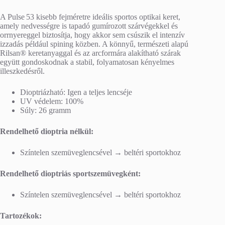
A Pulse 53 kisebb fejméretre ideális sportos optikai keret,
amely nedvességre is tapadó gumírozott szárvégekkel és
orrnyereggel biztosítja, hogy akkor sem csúszik el intenzív
izzadás például spining közben. A könnyű, természeti alapú
Rilsan® keretanyaggal és az arcformára alakítható szárak
együtt gondoskodnak a stabil, folyamatosan kényelmes
illeszkedésről.
Dioptriázható: Igen a teljes lencséje
UV védelem: 100%
Súly: 26 gramm
Rendelhető dioptria nélkül:
Színtelen szemüveglencsével → beltéri sportokhoz
Rendelhető dioptriás sportszemüvegként:
Színtelen szemüveglencsével → beltéri sportokhoz
Tartozékok: