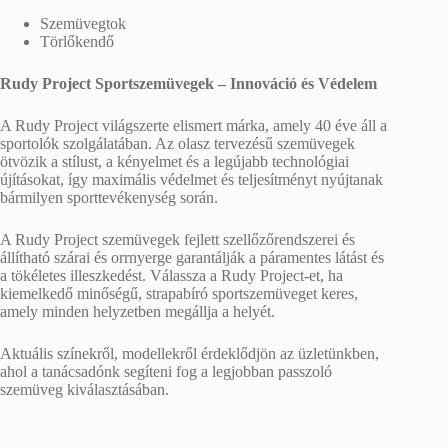
Szemüvegtok
Törlőkendő
Rudy Project Sportszemüvegek – Innováció és Védelem
A Rudy Project világszerte elismert márka, amely 40 éve áll a
sportolók szolgálatában. Az olasz tervezésű szemüvegek
ötvözik a stílust, a kényelmet és a legújabb technológiai
újításokat, így maximális védelmet és teljesítményt nyújtanak
bármilyen sporttevékenység során.
A Rudy Project szemüvegek fejlett szellőzőrendszerei és
állítható szárai és orrnyerge garantálják a páramentes látást és
a tökéletes illeszkedést. Válassza a Rudy Project-et, ha
kiemelkedő minőségű, strapabíró sportszemüveget keres,
amely minden helyzetben megállja a helyét.
Aktuális színekről, modellekről érdeklődjön az üzletünkben,
ahol a tanácsadónk segíteni fog a legjobban passzoló
szemüveg kiválasztásában.