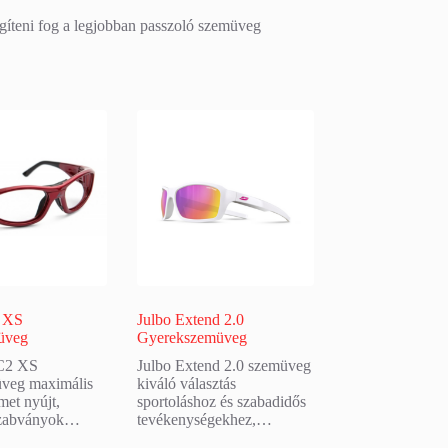
egíteni fog a legjobban passzoló szemüveg
2 XS
Julbo Extend 2.0
üveg
Gyerekszemüveg
 C2 XS
Julbo Extend 2.0 szemüveg
üveg maximális
kiváló választás
et nyújt,
sportoláshoz és szabadidős
szabványok…
tevékenységekhez,…