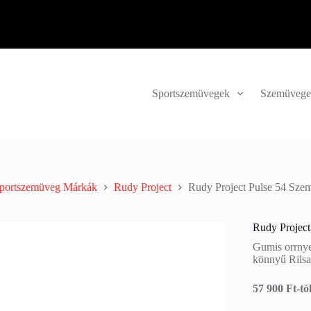
Sportszemüvegek
Szemüvege
portszemüveg Márkák
Rudy Project
Rudy Project Pulse 54 Sze
Rudy Projec
Gumis orrnye
könnyű Rilsan
57 900 Ft-tó