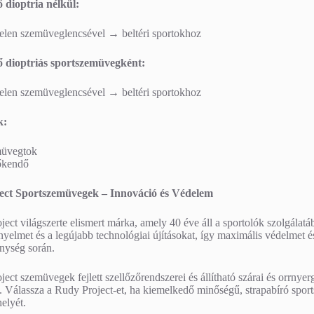
 dioptria nélkül:
telen szemüveglencsével → beltéri sportokhoz
 dioptriás sportszemüvegként:
telen szemüveglencsével → beltéri sportokhoz
k:
üvegtok
őkendő
ect Sportszemüvegek – Innováció és Védelem
ect világszerte elismert márka, amely 40 éve áll a sportolók szolgálat
kényelmet és a legújabb technológiai újításokat, így maximális védelmet 
nység során.
ect szemüvegek fejlett szellőzőrendszerei és állítható szárai és orrnyerg
t. Válassza a Rudy Project-et, ha kiemelkedő minőségű, strapabíró spo
helyét.