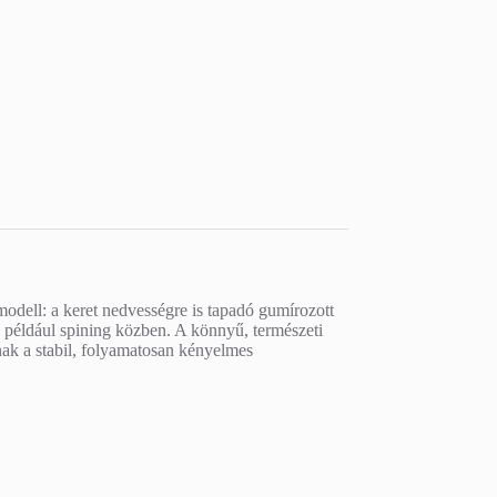
 modell: a keret nedvességre is tapadó gumírozott
s például spining közben. A könnyű, természeti
ak a stabil, folyamatosan kényelmes