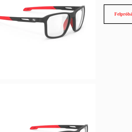
Felprób