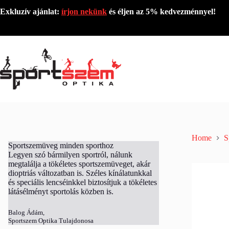
Exkluzív ajánlat:
írjon nekünk
és éljen az 5% kedvezménnyel!
Home
S
Sportszemüveg minden sporthoz
Legyen szó bármilyen sportról, nálunk
megtalálja a tökéletes sportszemüveget, akár
dioptriás változatban is. Széles kínálatunkkal
és speciális lencséinkkel biztosítjuk a tökéletes
látásélményt sportolás közben is.
Balog Ádám,
Sportszem Optika Tulajdonosa