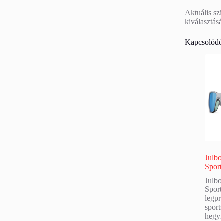
Aktuális sz
kiválasztás
Kapcsolódó
Julb
Spor
Julb
Spor
legp
spor
hegy