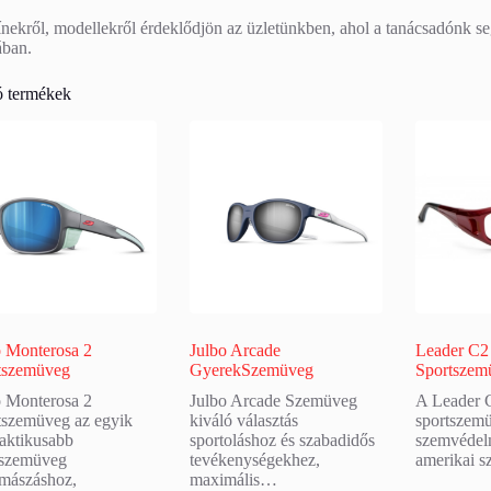
ínekről, modellekről érdeklődjön az üzletünkben, ahol a tanácsadónk s
ában.
 termékek
o Monterosa 2
Julbo Arcade
Leader C
tszemüveg
GyerekSzemüveg
Sportszem
o Monterosa 2
Julbo Arcade Szemüveg
A Leader
tszemüveg az egyik
kiváló választás
sportszem
raktikusabb
sportoláshoz és szabadidős
szemvédelm
tszemüveg
tevékenységekhez,
amerikai 
mászáshoz,
maximális…