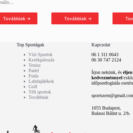
mális…
ovább olvasom
Tovább olvasom
Továb
Top Sportágak
Kapcsolat
Vízi Sportok
06 1 311 0643
Kerékpározás
06 30 747 2124
Tenisz
Padel
Írjon nekünk, és
élje
Futás
kedvezménnyel
exkl
Labdajátékok
időpontfoglalás esetén
Golf
Téli sportok
sportszem@gmail.co
Továbbiak
1055 Budapest,
Balassi Bálint u. 2/b.