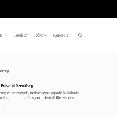
k
Tudástár
Rólunk
Kapcsolat
müveg
t Pulse 54 Szemüveg
reg és szárvégek, nedvességre tapadó kialakítás,
® optikai keret és sport‑orientált illeszkedés.
l