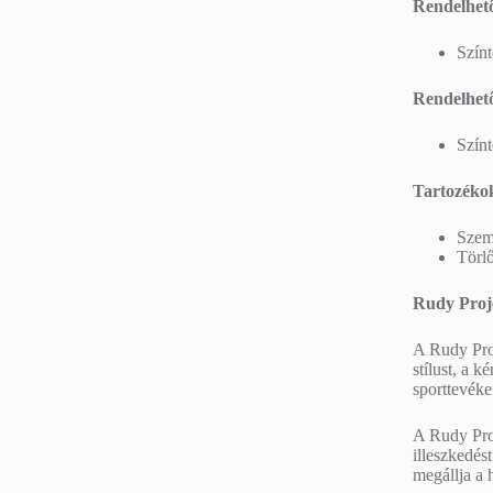
Rendelhető
Szín
Rendelhető
Szín
Tartozéko
Szem
Törl
Rudy Proj
A Rudy Proj
stílust, a 
sporttevéke
A Rudy Proj
illeszkedés
megállja a 