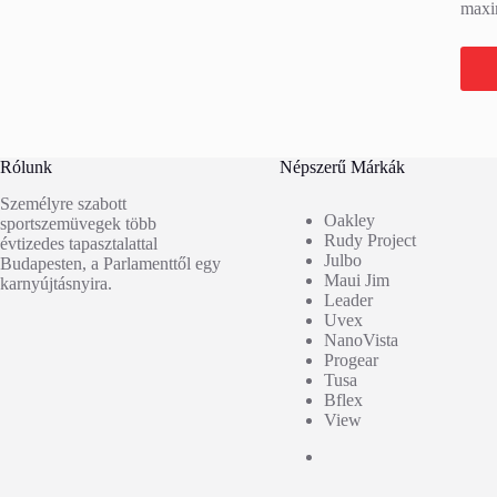
maxi
T
Rólunk
Népszerű Márkák
Személyre szabott
Oakley
sportszemüvegek több
Rudy Project
évtizedes tapasztalattal
Julbo
Budapesten, a Parlamenttől egy
Maui Jim
karnyújtásnyira.
Leader
Uvex
NanoVista
Progear
Tusa
Bflex
View