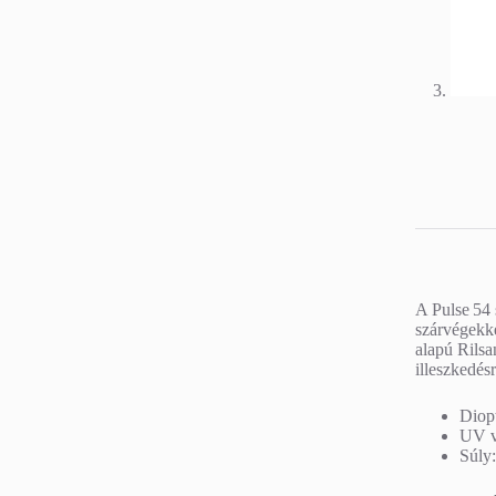
A Pulse 54 
szárvégekke
alapú Rilsa
illeszkedésr
Diopt
UV v
Súly