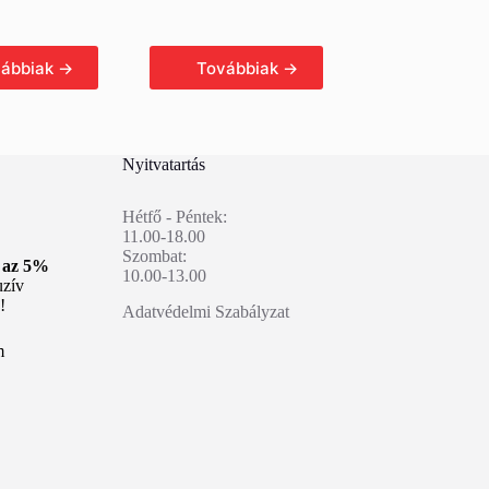
b olvasom
Tovább olvasom
Nyitvatartás
Hétfő - Péntek:
11.00-18.00
Szombat:
n az 5%
10.00-13.00
uzív
!
Adatvédelmi Szabályzat
m