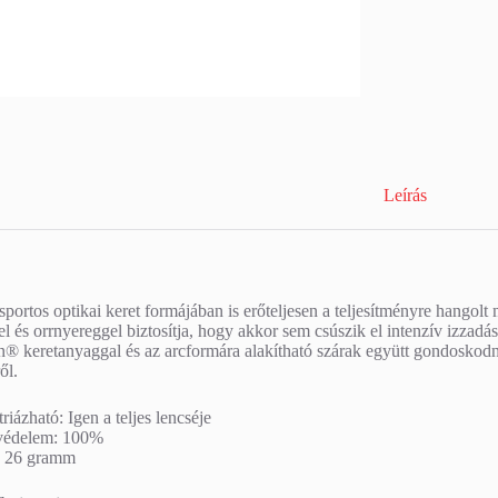
Leírás
sportos optikai keret formájában is erőteljesen a teljesítményre hangolt
l és orrnyereggel biztosítja, hogy akkor sem csúszik el intenzív izzadá
n® keretanyaggal és az arcformára alakítható szárak együtt gondoskodn
ől.
riázható: Igen a teljes lencséje
édelem: 100%
: 26 gramm