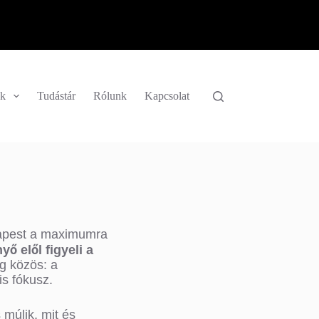
k
Tudástár
Rólunk
Kapcsolat
udapest a maximumra
ő elől figyeli a
og közös: a
is fókusz.
 múlik, mit és