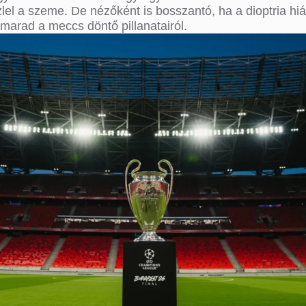
lel a szeme. De nézőként is bosszantó, ha a dioptria hi
emarad a meccs döntő pillanatairól.