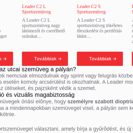
Leader C2 L
Leader C2 S
Sportszemüveg
Sportszemüveg
A Leader C2 L
A Leader C2 S
sportszemüveg nagy
sportszemüveg tökéletes
ó
látómezőt és cserélhető
illeszkedést és perifériás
ágot
szárakat…
látást…
Tovább
Tovább
olvasom
olvasom
 az utcai szemüveg a pályán?
ek nemcsak elmozdulnak egy sprint vagy felugrás közbe
 esetén komoly arcsérülést is okozhatnak. A Leader mod
z ütéseket, és pajzsként védik a szemet.
ció és vizuális magabiztosság
müvegek óriási előnye, hogy
személyre szabott dioptr
 ha a mindennapokban szemüveget visel, a pályán sem ke
kötnie.
tszemüveget választani, amely bírja a gyűrődést, és új 