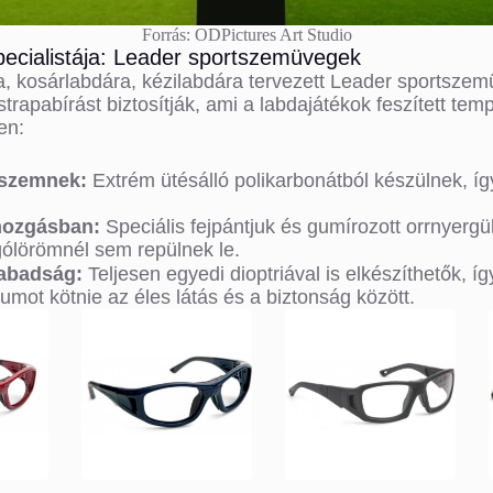
Forrás: ODPictures Art Studio
pecialistája: Leader sportszemüvegek
ira, kosárlabdára, kézilabdára tervezett Leader sportsz
 strapabírást biztosítják, ami a labdajátékok feszített tem
en:
 szemnek:
Extrém ütésálló polikarbonátból készülnek, így
mozgásban:
Speciális fejpántjuk és gumírozott orrnyergü
ólörömnél sem repülnek le.
zabadság:
Teljesen egyedi dioptriával is elkészíthetők, íg
mot kötnie az éles látás és a biztonság között.