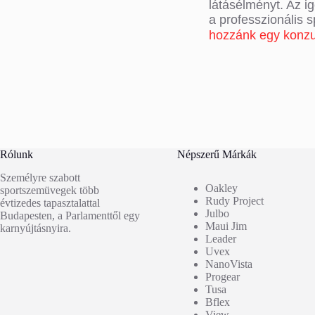
látásélményt. Az i
a professzionális 
hozzánk egy konzu
Rólunk
Népszerű Márkák
Személyre szabott
Oakley
sportszemüvegek több
Rudy Project
évtizedes tapasztalattal
Julbo
Budapesten, a Parlamenttől egy
Maui Jim
karnyújtásnyira.
Leader
Uvex
NanoVista
Progear
Tusa
Bflex
View