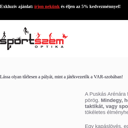
Exkluzív ajánlat:
írjon nekünk
és éljen az 5% kedvezménnyel!
Lássa olyan tűélesen a pályát, mint a játékvezetők a VAR-szobában!
A Puskás Arénára f
pörög.
Mindegy, ho
taktikát, vagy sp
tökéletes élményhe
Egy kapáslövés, eg