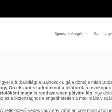
Sportszemüvegek
Szemüvege
igyel a futballvilág: a Bajnokok Ligája döntője miatt B
gy Ön elszánt szurkolóként a lelátóról, a tévéképerny
ortolóként maga is rendszeresen pályára lép
, egy dol
z és a biztonsághoz elengedhetetlen a maximális vizuál
y reflexszerű védés vagy egy váratlan csel mind azon is