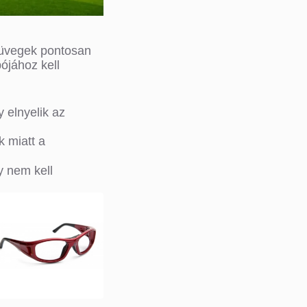
emüvegek pontosan
pójához kell
 elnyelik az
k miatt a
y nem kell