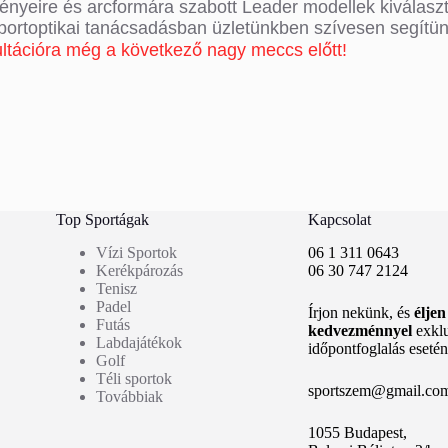
gényeire és arcformára szabott Leader modellek kiválasz
sportoptikai tanácsadásban üzletünkben szívesen segítü
ltációra még a következő nagy meccs előtt!
Top Sportágak
Kapcsolat
Vízi Sportok
06 1 311 0643
Kerékpározás
06 30 747 2124
Tenisz
Padel
Írjon nekünk, és
élje
Futás
kedvezménnyel
exkl
Labdajátékok
időpontfoglalás esetén
Golf
Téli sportok
sportszem@gmail.co
Továbbiak
1055 Budapest,