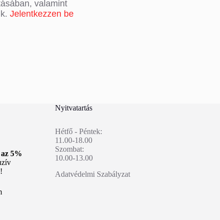
tásában, valamint
nk.
Jelentkezzen be
Nyitvatartás
Hétfő - Péntek:
11.00-18.00
Szombat:
n az 5%
10.00-13.00
uzív
!
Adatvédelmi Szabályzat
m