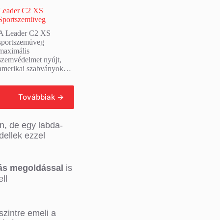
Leader C2 XS
Sportszemüveg
A Leader C2 XS
sportszemüveg
maximális
szemvédelmet nyújt,
amerikai szabványok…
Tovább
olvasom
n, de egy labda-
ellek ezzel
iás megoldással
is
ll
szintre emeli a