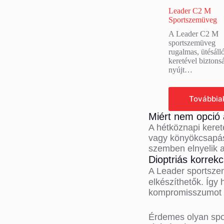
Leader C2 M
Sportszemüveg
A Leader C2 M
sportszemüveg
rugalmas, ütésáll
keretével biztons
nyújt…
Tovább
olvasom
Miért nem opció
A hétköznapi keret
vagy könyökcsapás
szemben elnyelik a
Dioptriás korrek
A Leader sportsze
elkészíthetők. Így
kompromisszumot 
Érdemes olyan spor