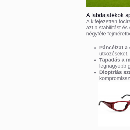
A labdajátékok s
A kifejezetten foc
azt a stabilitást és
négyféle fejméretb
Páncélzat a
ütközéseket.
Tapadás a 
legnagyobb g
Dioptriás s
kompromisszu