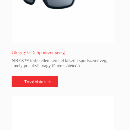
Gloryfy G15 Sportszemüveg
NBFX™ törhetetlen kerettel készült sportszemüveg,
amely polarizált vagy fényre sötétedő…
Tovább olvasom