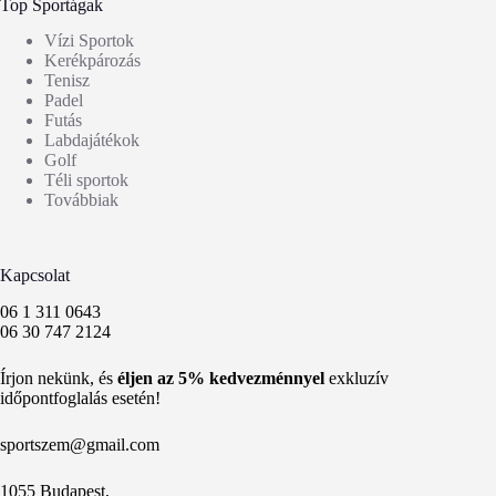
Top Sportágak
Vízi Sportok
Kerékpározás
Tenisz
Padel
Futás
Labdajátékok
Golf
Téli sportok
Továbbiak
Kapcsolat
06 1 311 0643
06 30 747 2124
Írjon nekünk, és
éljen az 5% kedvezménnyel
exkluzív
időpontfoglalás esetén!
sportszem@gmail.com
1055 Budapest,