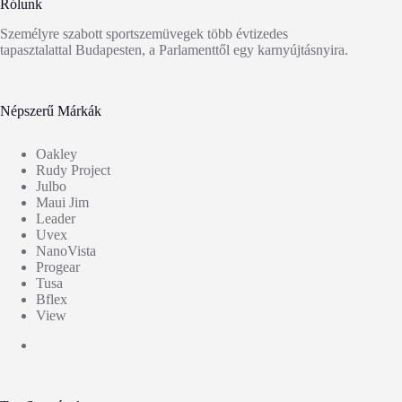
Rólunk
Személyre szabott sportszemüvegek több évtizedes
tapasztalattal Budapesten, a Parlamenttől egy karnyújtásnyira.
Népszerű Márkák
Oakley
Rudy Project
Julbo
Maui Jim
Leader
Uvex
NanoVista
Progear
Tusa
Bflex
View