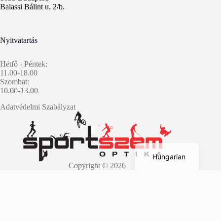
Balassi Bálint u. 2/b.
Nyitvatartás
Hétfő - Péntek:
11.00-18.00
Szombat:
10.00-13.00
Adatvédelmi Szabályzat
English
Hungarian
Copyright © 2026
Fatal error
: Uncaught wfWAFStorageFileException: Unable to verify
temporary file contents for atomic writing. in
/home/sportsz3/public_html/wp-
content/plugins/wordfence/vendor/wordfence/wf-
waf/src/lib/storage/file.php:51 Stack trace: #0