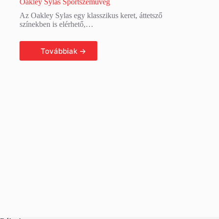
Oakley Sylas Sportszemüveg
Az Oakley Sylas egy klasszikus keret, áttetsző
színekben is elérhető,…
Tovább olvasom